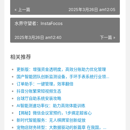
« 上一篇
2025年3月26日 am12:05
水界守望者：InstaFocos
2025年3月26日 am12:40
下一篇 »
相关推荐
更新版：增强资金透明度，高效分账助力优化管理
国产智能团队创新监测设备，手环手表系统行业领先
订单助手：一键管理，效率翻倍
抖音分账繁荣短视频生态
台球厅自助系统安装攻略
AI智能测速功率仪：助力高效体能训练
【揭秘】微信会议室预约，1步搞定超省心
新时代智能服务：无人棋牌室创新绽放
宠物店财务转型：大数据驱动的新篇章 在我国，宠物行业近年来发展迅猛，越来越多的宠物门店如雨后春笋般涌现。随着市场竞争的加剧，门店经营者逐渐意识到财务管理的重要性。为了在这场竞争中脱颖而出，一款强大的宠物门店系统成为了必要之选。在这样的背景下，宠物门店系统应运而生，为门店经营者带来了前所未有的便捷体验。本文将围绕宠物门店系统的财务数据分析功能，探讨如何掀起新篇章。 一、打破传统财务管理模式 传统宠物门店的财务管理往往依赖于人工操作，容易出现数据错误、统计不准确等问题。而宠物门店系统将财务数据管理电子化，实现全面信息化管理。通过系统自动记录每一笔收支，经营者可以实时了解门店的经营状况，确保数据准确无误。此外，系统还支持自动生成各类财务报表，方便经营者进行数据分析，为经营决策提供有力支持。 二、精细化数据分析，助力决策优化 宠物门店系统内置丰富的数据分析功能，可从多个维度对门店财务数据进行挖掘和分析。例如，通过对销售额、成本、毛利润等核心数据的实时监控，经营者可以掌握门店的盈利状况，及时发现问题并进行调整。此外，系统还可分析商品的销售排行榜，帮助经营者了解消费者喜好，合理配置商品库存。通过对顾客消费行为的分析，门店还可以制定针对性的营销策略，提升客户粘性。 三、跨门店数据整合，实现规模化经营 随着门店数量的增加，宠物门店品牌连锁企业对财务数据管理的需求也不断提高。宠物门店系统支持多门店数据整合，实现统一的管理和分析。经营者可以通过系统实时查看各门店的经营状况，进行跨门店的数据对比和分析。这将有助于企业制定统一的经营策略，实现规模化经营。同时，系统还可以支持数据导出，方便经营者进行进一步的数据挖掘和分析。 四、智能预警，防范经营风险 宠物门店系统具有智能预警功能，可以根据门店的财务数据进行风险评估。当系统检测到门店的经营状况出现异常时，会立即发出预警信号。经营者可以根据预警信息，提前采取措施，避免经营风险。此外，系统还可以通过数据分析，为经营者提供合理的库存预警，防止库存积压，降低经营成本。 总之，宠物门店系统以其强大的财务数据分析功能，助力门店经营者打破传统财务管理模式的束缚，实现精细化、智能化经营。随着我国宠物行业的不断发展，宠物门店系统将为门店经营者带来更加美好的未来。在此，让我们一起揭开财务数据分析的新篇章，共创辉煌！水滴智店 | 健康管理机构数字化方案：