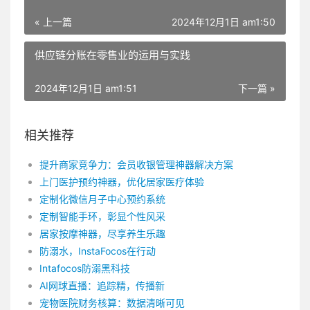
« 上一篇
2024年12月1日 am1:50
供应链分账在零售业的运用与实践
2024年12月1日 am1:51
下一篇 »
相关推荐
提升商家竞争力：会员收银管理神器解决方案
上门医护预约神器，优化居家医疗体验
定制化微信月子中心预约系统
定制智能手环，彰显个性风采
居家按摩神器，尽享养生乐趣
防溺水，InstaFocos在行动
Intafocos防溺黑科技
AI网球直播：追踪精，传播新
宠物医院财务核算：数据清晰可见