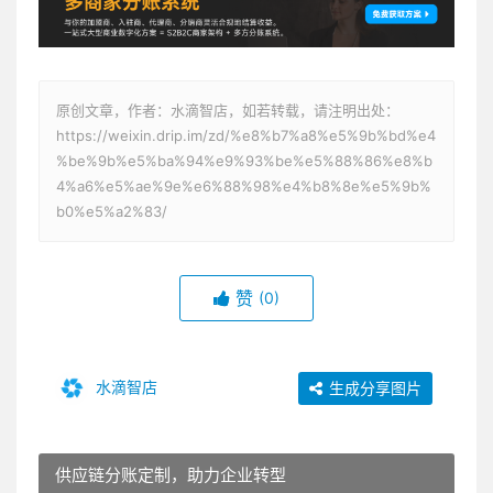
原创文章，作者：水滴智店，如若转载，请注明出处：
https://weixin.drip.im/zd/%e8%b7%a8%e5%9b%bd%e4
%be%9b%e5%ba%94%e9%93%be%e5%88%86%e8%b
4%a6%e5%ae%9e%e6%88%98%e4%b8%8e%e5%9b%
b0%e5%a2%83/
赞
(0)
水滴智店
生成分享图片
供应链分账定制，助力企业转型