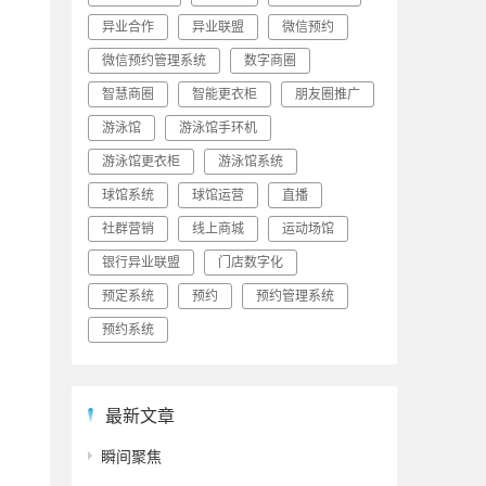
异业合作
异业联盟
微信预约
微信预约管理系统
数字商圈
智慧商圈
智能更衣柜
朋友圈推广
游泳馆
游泳馆手环机
。
游泳馆更衣柜
游泳馆系统
球馆系统
球馆运营
直播
社群营销
线上商城
运动场馆
银行异业联盟
门店数字化
预定系统
预约
预约管理系统
预约系统
最新文章
瞬间聚焦