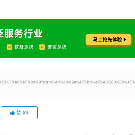
%81%e9%97%a8%e5%ba%97scrm%e4%b8%9a%e7%bb%a9%e5%80%8d%e5
赞
(0)