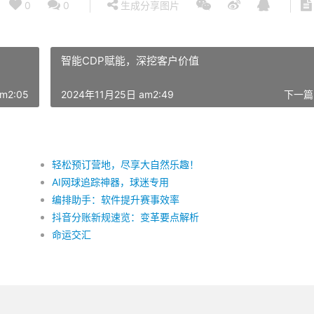
0
0
生成分享图片
智能CDP赋能，深挖客户价值
m2:05
2024年11月25日 am2:49
下一篇
轻松预订营地，尽享大自然乐趣！
AI网球追踪神器，球迷专用
编排助手：软件提升赛事效率
抖音分账新规速览：变革要点解析
命运交汇