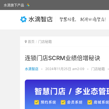
水滴旗下产品
首页
门店秘籍
连锁门店SCRM业绩倍增秘诀
水滴智店
•
2024年11月25日 am2:09
•
门店秘籍