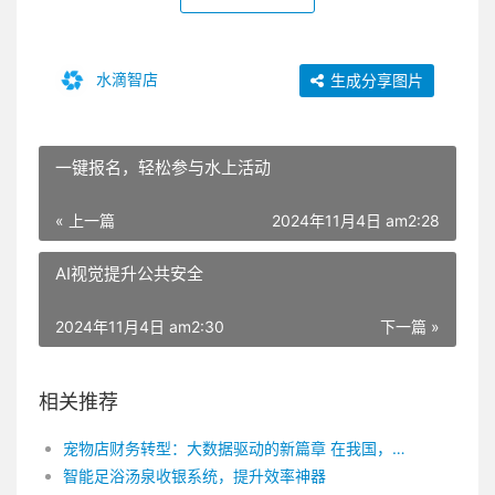
水滴智店
生成分享图片
一键报名，轻松参与水上活动
« 上一篇
2024年11月4日 am2:28
AI视觉提升公共安全
2024年11月4日 am2:30
下一篇 »
相关推荐
宠物店财务转型：大数据驱动的新篇章 在我国，宠物行业近年来发展迅猛，越来越多的宠物门店如雨后春笋般涌现。随着市场竞争的加剧，门店经营者逐渐意识到财务管理的重要性。为了在这场竞争中脱颖而出，一款强大的宠物门店系统成为了必要之选。在这样的背景下，宠物门店系统应运而生，为门店经营者带来了前所未有的便捷体验。本文将围绕宠物门店系统的财务数据分析功能，探讨如何掀起新篇章。 一、打破传统财务管理模式 传统宠物门店的财务管理往往依赖于人工操作，容易出现数据错误、统计不准确等问题。而宠物门店系统将财务数据管理电子化，实现全面信息化管理。通过系统自动记录每一笔收支，经营者可以实时了解门店的经营状况，确保数据准确无误。此外，系统还支持自动生成各类财务报表，方便经营者进行数据分析，为经营决策提供有力支持。 二、精细化数据分析，助力决策优化 宠物门店系统内置丰富的数据分析功能，可从多个维度对门店财务数据进行挖掘和分析。例如，通过对销售额、成本、毛利润等核心数据的实时监控，经营者可以掌握门店的盈利状况，及时发现问题并进行调整。此外，系统还可分析商品的销售排行榜，帮助经营者了解消费者喜好，合理配置商品库存。通过对顾客消费行为的分析，门店还可以制定针对性的营销策略，提升客户粘性。 三、跨门店数据整合，实现规模化经营 随着门店数量的增加，宠物门店品牌连锁企业对财务数据管理的需求也不断提高。宠物门店系统支持多门店数据整合，实现统一的管理和分析。经营者可以通过系统实时查看各门店的经营状况，进行跨门店的数据对比和分析。这将有助于企业制定统一的经营策略，实现规模化经营。同时，系统还可以支持数据导出，方便经营者进行进一步的数据挖掘和分析。 四、智能预警，防范经营风险 宠物门店系统具有智能预警功能，可以根据门店的财务数据进行风险评估。当系统检测到门店的经营状况出现异常时，会立即发出预警信号。经营者可以根据预警信息，提前采取措施，避免经营风险。此外，系统还可以通过数据分析，为经营者提供合理的库存预警，防止库存积压，降低经营成本。 总之，宠物门店系统以其强大的财务数据分析功能，助力门店经营者打破传统财务管理模式的束缚，实现精细化、智能化经营。随着我国宠物行业的不断发展，宠物门店系统将为门店经营者带来更加美好的未来。在此，让我们一起揭开财务数据分析的新篇章，共创辉煌！水滴智店 | 健康管理机构数字化方案：
智能足浴汤泉收银系统，提升效率神器