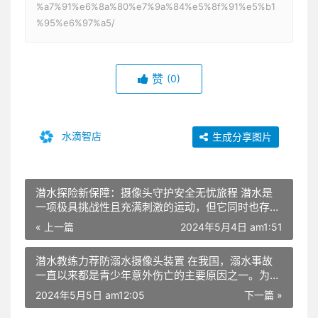
%a7%91%e6%8a%80%e7%9a%84%e5%8f%91%e5%b1
%95%e6%97%a5/
赞
(0)
水滴智店
生成分享图片
潜水探险新保障：摄像头守护安全无忧旅程 潜水是
一项极具挑战性且充满刺激的运动，但它同时也存在
一定的安全风险。每年都有不少人因潜水事故不幸丧
« 上一篇
2024年5月4日 am1:51
失生命。为了提高潜水安全系数，我国科学家和工程
师们研发出一款名为“潜水防溺水系统”的设备。本文
潜水教练力荐防溺水摄像头装置 在我国，溺水事故
将介绍这款设备的核心部件——摄像头，它将为您开
一直以来都是青少年意外伤亡的主要原因之一。为了
启安全潜水之旅。 潜水防溺水系统摄像头采用高清
提高游泳安全，减少溺水事故的发生，许多专业潜水
晰度、低光灵敏度技术，能在水下极端环境下正常工
2024年5月5日 am12:05
下一篇 »
教练纷纷推荐一款防溺水系统摄像头。这款摄像头不
作。摄像头与潜水员头盔相连，实时捕捉潜水员所看
仅能为游泳者提供安全保障，还能为游泳教练和家长