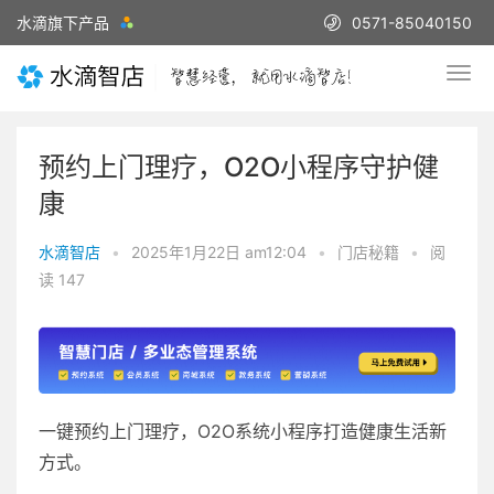
水滴旗下产品
0571-85040150
预约上门理疗，O2O小程序守护健
康
水滴智店
•
2025年1月22日 am12:04
•
门店秘籍
•
阅
读 147
一键预约上门理疗，O2O系统小程序打造健康生活新
方式。