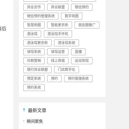
异业合作
异业联盟
微信预约
微信预约管理系统
数字商圈
智慧商圈
智能更衣柜
朋友圈推广
等后
游泳馆
游泳馆手环机
游泳馆更衣柜
游泳馆系统
球馆系统
球馆运营
直播
社群营销
线上商城
运动场馆
银行异业联盟
门店数字化
预定系统
预约
预约管理系统
预约系统
最新文章
瞬间聚焦