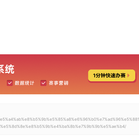
0%94%e5%a4%ab%e8%b5%9b%e5%85%a8%e6%96%b0%e7%ad%96%e5%88
2%e5%8d%8e%e8%b5%9b%e4%ba%8b%e7%9b%9b%e5%ae%b4/