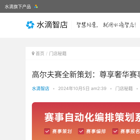
水滴旗下产品
首页
门店秘籍
高尔夫赛全新策划：尊享奢华赛
水滴智店
•
2024年10月5日 am2:39
•
门店秘籍
•