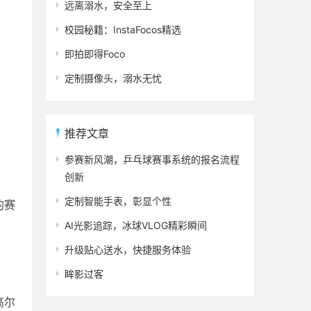
远离溺水，安全至上
校园秘籍：InstaFocos精选
即拍即得Foco
定制摄像头，溺水无忧
推荐文章
参赛新风潮，乒乓球赛事系统的报名流程
创新
定制智能手表，彰显个性
的赛
AI光影追踪，冰球VLOG精彩瞬间
升级贴心送水，快捷服务体验
眸影过客
高尔