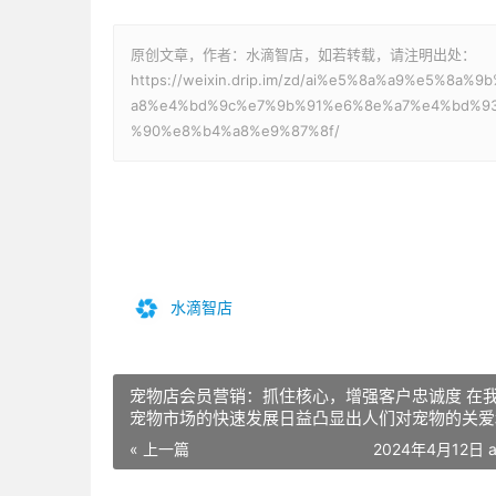
原创文章，作者：水滴智店，如若转载，请注明出处：
https://weixin.drip.im/zd/ai%e5%8a%a9%e5%
a8%e4%bd%9c%e7%9b%91%e6%8e%a7%e4%bd%9
%90%e8%b4%a8%e9%87%8f/
水滴智店
宠物店会员营销：抓住核心，增强客户忠诚度 在
宠物市场的快速发展日益凸显出人们对宠物的关爱
宠物产业的巨大需求。据统计，我国现有宠物门店
« 上一篇
2024年4月12日 a
庞大，但如何精准营销，有效留住核心客户，成为
门店经营者关心的问题。 一、了解会员需求 要想