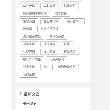
异业合作
异业联盟
微信预约
微信预约管理系统
数字商圈
智慧商圈
智能更衣柜
朋友圈推广
游泳馆
游泳馆手环机
游泳馆更衣柜
游泳馆系统
球馆系统
球馆运营
直播
社群营销
线上商城
运动场馆
银行异业联盟
门店数字化
预定系统
预约
预约管理系统
预约系统
最新文章
瞬间聚焦