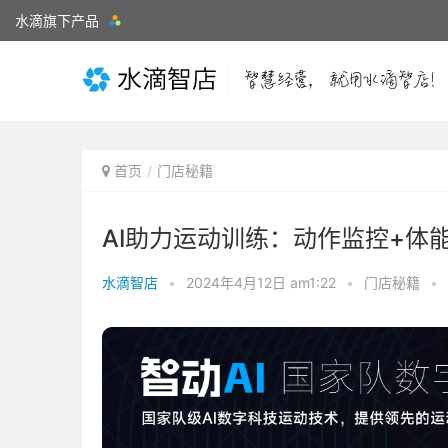
水滴旗下产品
首页
门店秘籍
AI助力运动训练：动作监控+体
水滴智店
•
2024年4月12日 am1:22
•
门店秘籍
•