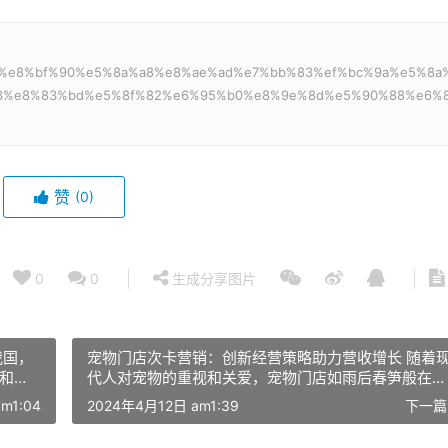
8a%9b%e8%bf%90%e5%8a%a8%e8%ae%ad%e7%bb%83%ef%bc%9a%e5%8a
3%e8%83%bd%e5%8f%82%e6%95%b0%e8%9e%8d%e5%90%88%e6%8
赞
(0)
0
0
生成分享图片
我国，
宠物门店次卡营销：创新经营策略助力营收增长 随着
和对
代人对宠物的重视和关爱，宠物门店如雨后春笋般在全
数量
国各地兴起。为了满足市场需求，提高门店经营效益，
m1:04
2024年4月12日 am1:39
下一篇
许多
宠物门店需要不断地创新和优化服务。在这个过程中，
精准营
次卡系统成为了一个重要的解决方案。本文将探讨如何