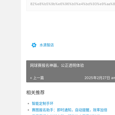
82%e8%b5%9b%e6%96%b0%e4%bd%93%e9%aa%8
水滴智店
网球赛报名神器，公正透明体验
« 上一篇
2025年2月27日 am
相关推荐
智能定制手环
赛图报名助手：即时通知，自动提醒，效率加倍