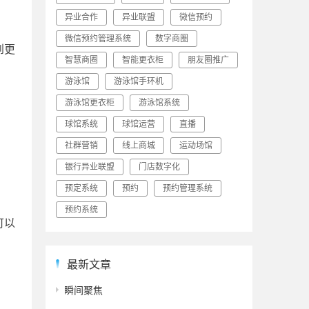
异业合作
异业联盟
微信预约
微信预约管理系统
数字商圈
到更
智慧商圈
智能更衣柜
朋友圈推广
游泳馆
游泳馆手环机
游泳馆更衣柜
游泳馆系统
球馆系统
球馆运营
直播
社群营销
线上商城
运动场馆
银行异业联盟
门店数字化
预定系统
预约
预约管理系统
预约系统
可以
最新文章
瞬间聚焦