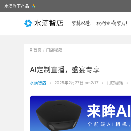
水滴旗下产品
首页
门店秘籍
AI定制直播，盛宴专享
水滴智店
•
2025年2月27日 am2:17
•
门店秘籍
•