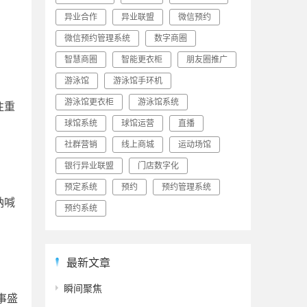
异业合作
异业联盟
微信预约
微信预约管理系统
数字商圈
智慧商圈
智能更衣柜
朋友圈推广
游泳馆
游泳馆手环机
游泳馆更衣柜
游泳馆系统
注重
球馆系统
球馆运营
直播
社群营销
线上商城
运动场馆
银行异业联盟
门店数字化
预定系统
预约
预约管理系统
呐喊
预约系统
最新文章
瞬间聚焦
事盛