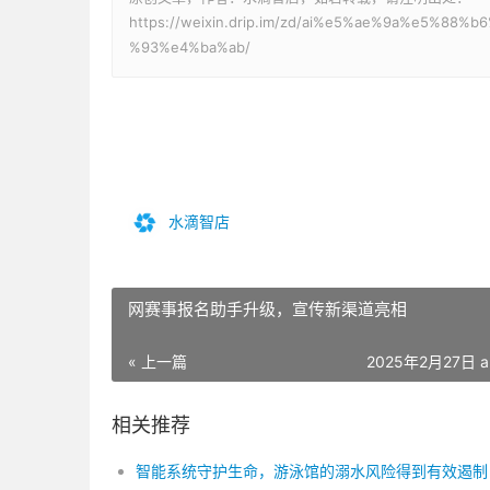
https://weixin.drip.im/zd/ai%e5%ae%9a%e5%
%93%e4%ba%ab/
水滴智店
网赛事报名助手升级，宣传新渠道亮相
« 上一篇
2025年2月27日 a
相关推荐
智能系统守护生命，游泳馆的溺水风险得到有效遏制