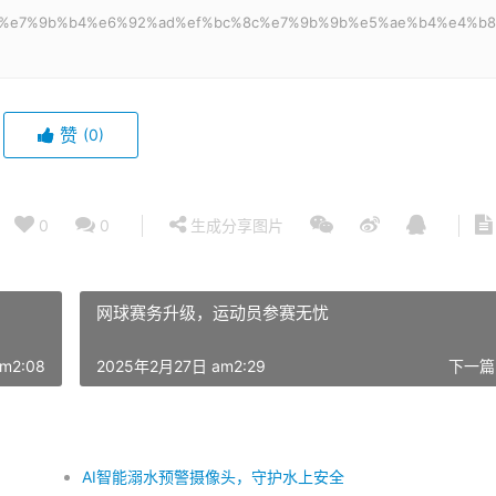
88%b6%e7%9b%b4%e6%92%ad%ef%bc%8c%e7%9b%9b%e5%ae%b4%e4%b8
赞
(0)
0
0
生成分享图片
网球赛务升级，运动员参赛无忧
m2:08
2025年2月27日 am2:29
下一篇
AI智能溺水预警摄像头，守护水上安全