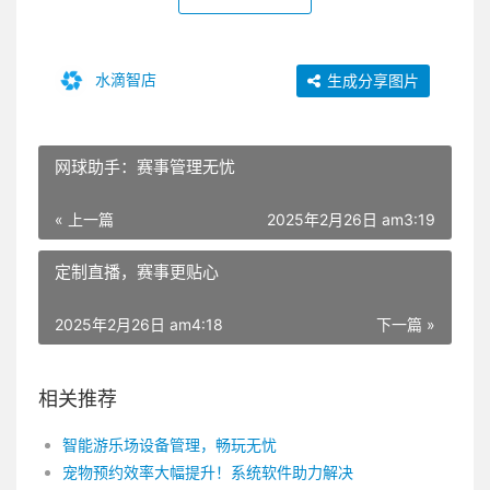
水滴智店
生成分享图片
网球助手：赛事管理无忧
« 上一篇
2025年2月26日 am3:19
定制直播，赛事更贴心
2025年2月26日 am4:18
下一篇 »
相关推荐
智能游乐场设备管理，畅玩无忧
宠物预约效率大幅提升！系统软件助力解决