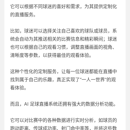
它可以根据不同球迷的喜好和需求，为其提供定制化
的直播服务。
比如，球迷可以选择关注自己喜欢的球队或球员，系
统会自动为其推送相关的比赛信息和精彩瞬间；球迷
也可以根据自己的观看习惯，调整直播画面的视角、
清晰度等参数，以获得最佳的观看体验。
这种个性化的定制服务，让每一位球迷都能在直播中
找到属于自己的乐趣，真正实现了“一人一世界”的观
看体验。
而且，AI 足球直播系统还拥有强大的数据分析功能。
它可以对比赛中的各种数据进行实时分析，如球员的
跑动距离、传球成功率、射门命中率等，并将这些数