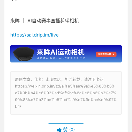
来眸 ｜ AI自动赛事直播剪辑相机
https://sai.drip.im/live
原创文章，作者：水滴智店，如若转载，请注明出处：
https://weixin.drip.im/zd/ai%e5%ae%9a%e5%88%b6%
e7%9b%b4%e6%92%ad%ef%bc%8c%e8%b6%b3%e7%
90%83%e7%b2%be%e5%bd%a9%e7%9e%ac%e9%97%
b4/
赞
(0)