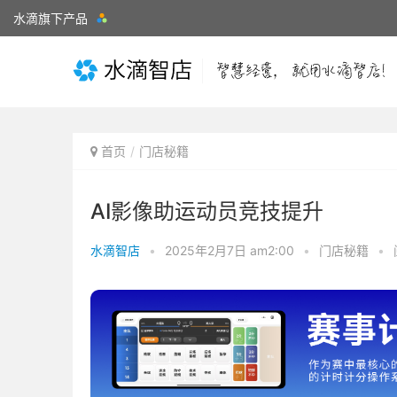
水滴旗下产品
首页
门店秘籍
AI影像助运动员竞技提升
水滴智店
•
2025年2月7日 am2:00
•
门店秘籍
•