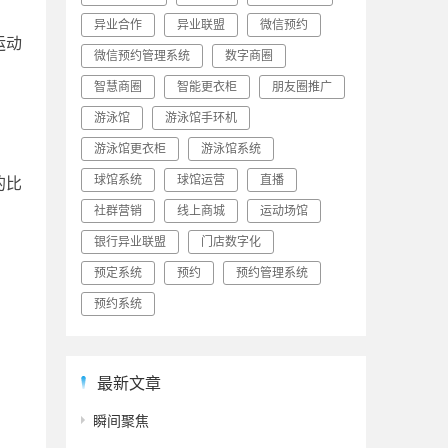
异业合作
异业联盟
微信预约
运动
微信预约管理系统
数字商圈
智慧商圈
智能更衣柜
朋友圈推广
游泳馆
游泳馆手环机
游泳馆更衣柜
游泳馆系统
球馆系统
球馆运营
直播
的比
社群营销
线上商城
运动场馆
银行异业联盟
门店数字化
预定系统
预约
预约管理系统
预约系统
最新文章
瞬间聚焦