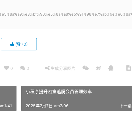
83%8f%e5%8a%a9%e8%bf%90%e5%8a%a8%e5%91%98%e7%ab%9e%e6%8a
赞
(0)
0
0
生成分享图片
小程序提升密室逃脱会员管理效率
m1:41
2025年2月7日 am2:06
下一篇