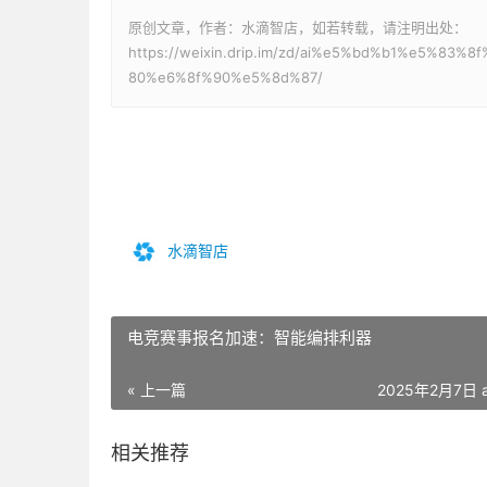
原创文章，作者：水滴智店，如若转载，请注明出处：
https://weixin.drip.im/zd/ai%e5%bd%b1%e5%
80%e6%8f%90%e5%8d%87/
水滴智店
电竞赛事报名加速：智能编排利器
« 上一篇
2025年2月7日 a
相关推荐