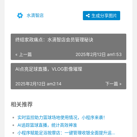
水滴智店
生成分享图片
终结家政痛点：水滴智店会员管理秘诀
« 上一篇
2025年2月12日 am1:53
AI点亮足球直播，VLOG影像璀璨
2025年2月12日 am2:14
下一篇 »
相关推荐
实时监控助力篮球场地使用情况，小程序来袭！
AI追踪篮球直播，统计高效神准
小程序赋能足浴按摩店：一键管理收银全面提升运营效率