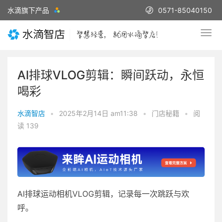
水滴旗下产品
0571-85040150
AI排球VLOG剪辑：瞬间跃动，永恒
喝彩
水滴智店
•
2025年2月14日 am11:38
•
门店秘籍
•
阅
读 139
AI排球运动相机VLOG剪辑，记录每一次跳跃与欢
呼。