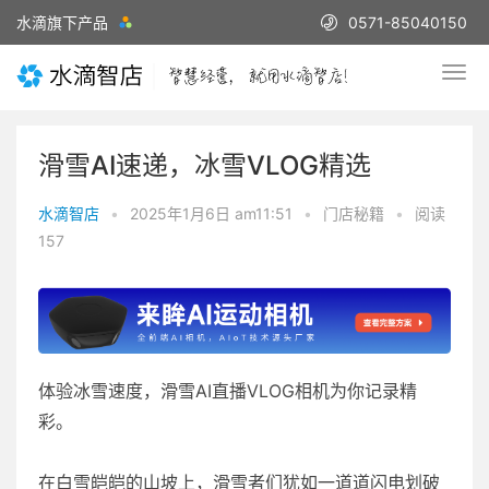
水滴旗下产品
0571-85040150
滑雪AI速递，冰雪VLOG精选
水滴智店
•
2025年1月6日 am11:51
•
门店秘籍
•
阅读
157
体验冰雪速度，滑雪AI直播VLOG相机为你记录精
彩。
在白雪皑皑的山坡上，滑雪者们犹如一道道闪电划破