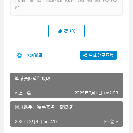
2%ad%e5%89%aa%e8%be%91%e7%b2%be%e9%80%8
9/
赞
(0)
水滴智店
生成分享图片
篮球赛图软件攻略
« 上一篇
2025年2月4日 am2:03
网球助手：赛事实务一键搞掂
2025年2月4日 am2:12
下一篇 »