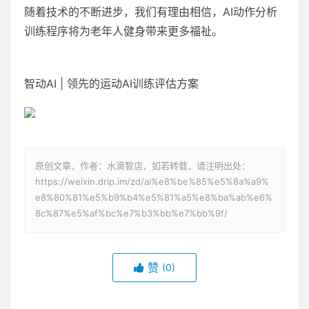
随着技术的不断进步，我们有理由相信，AI动作分析
训练程序将为老年人健身带来更多福祉。
智动AI | 领先的运动AI训练评估方案
原创文章，作者：水滴智店，如若转载，请注明出处：
https://weixin.drip.im/zd/ai%e8%be%85%e5%8a%a9%
e8%80%81%e5%b9%b4%e5%81%a5%e8%ba%ab%e6%
8c%87%e5%af%bc%e7%b3%bb%e7%bb%9f/
赞
(0)