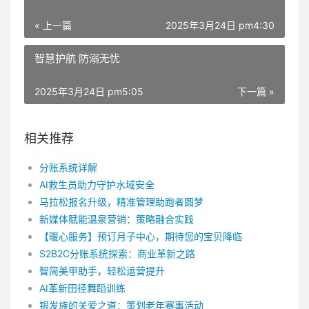
« 上一篇
2025年3月24日 pm4:30
智慧护航 防溺无忧
2025年3月24日 pm5:05
下一篇 »
相关推荐
分账系统详解
AI救生员助力守护水域安全
马拉松报名升级，精准管理助跑者圆梦
新媒体赋能温泉营销：策略融合实践
【暖心服务】预订月子中心，期待您的宝贝降临
S2B2C分账系统探索：商业革新之路
智简美甲助手，轻松运营提升
AI革新田径舞蹈训练
银发族的关爱之道：策划老年赛事活动