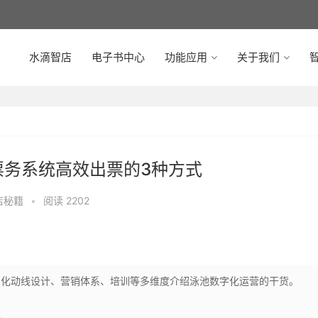
水滴智店
电子书中心
功能应用
关于我们
智
票务系统高效出票的3种方式
店秘籍
•
阅读 2202
人化动线设计、营销体系、培训等多维度介绍泳池数字化运营的干货。
路。