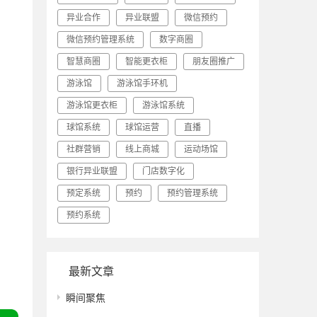
异业合作
异业联盟
微信预约
微信预约管理系统
数字商圈
智慧商圈
智能更衣柜
朋友圈推广
游泳馆
游泳馆手环机
游泳馆更衣柜
游泳馆系统
球馆系统
球馆运营
直播
社群营销
线上商城
运动场馆
银行异业联盟
门店数字化
预定系统
预约
预约管理系统
预约系统
最新文章
瞬间聚焦