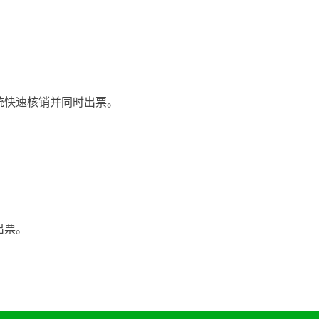
统快速核销并同时出票。
出票。