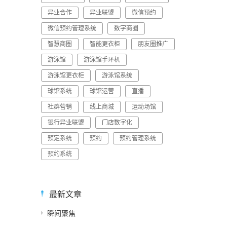
异业合作
异业联盟
微信预约
微信预约管理系统
数字商圈
智慧商圈
智能更衣柜
朋友圈推广
游泳馆
游泳馆手环机
游泳馆更衣柜
游泳馆系统
球馆系统
球馆运营
直播
社群营销
线上商城
运动场馆
银行异业联盟
门店数字化
预定系统
预约
预约管理系统
预约系统
最新文章
瞬间聚焦