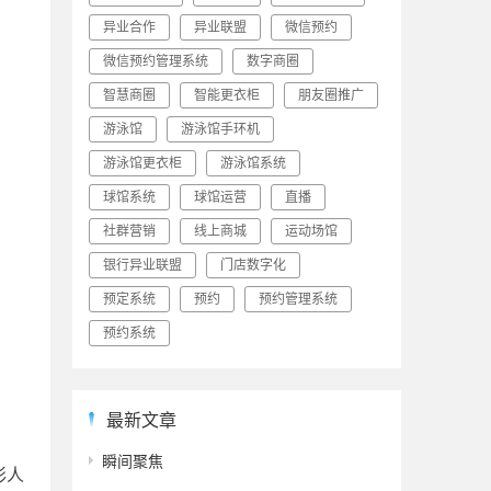
异业合作
异业联盟
微信预约
微信预约管理系统
数字商圈
智慧商圈
智能更衣柜
朋友圈推广
游泳馆
游泳馆手环机
游泳馆更衣柜
游泳馆系统
球馆系统
球馆运营
直播
社群营销
线上商城
运动场馆
银行异业联盟
门店数字化
预定系统
预约
预约管理系统
预约系统
最新文章
瞬间聚焦
彩人