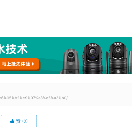
90%e6%95%b2%e9%97%a8%e5%a3%b0/
赞
(0)