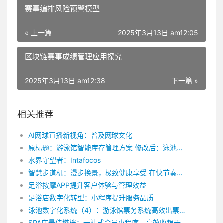
赛事编排风险预警模型
« 上一篇
2025年3月13日 am12:05
区块链赛事成绩管理应用探究
2025年3月13日 am12:38
下一篇 »
相关推荐
AI网球直播新视角：普及网球文化
原标题：游泳馆智能库存管理方案 修改后：泳池智能库存管理解决方案
水界守望者：Intafocos
智慧步道机：漫步换景，极致健康享受 在快节奏的现代生活中，人们越来越注重健康，积极寻找合适的锻炼方式。户外徒步成为了许多人选择的健身方式，它既能锻炼身体，又能欣赏大自然的美景。然而，如何能在徒步过程中更加科学、高效地锻炼身体，提高锻炼质量呢？智慧步道机应运而生，它为徒步爱好者量身打造，移步换景，脚下有景、脑中有数，让您在享受美景的同时，感受到科技带来的健身体验。 智慧步道机首先体现在其智能硬件设备上。智能手环、智能手表等可穿戴设备能够实时监测心率、速度、海拔、消耗热量等运动数据，并将这些数据同步至手机APP，让您随时掌握自己的运动状态。此外，智慧步道机还具备GPS定位功能，可精确记录您的运动轨迹，不怕迷路，让您轻松漫步于大自然中。 其次，智慧步道机为您提供丰富多样的徒步路线。通过手机APP，您可以提前了解路线的起止点、途经景点、难度等级、预计耗时等信息，提前做好攻略。在路上，智慧步道机会为您推送周边的美食、住宿、厕所等实用信息，让您无忧出行。此外，智慧步道机还具备社交功能，您可以邀请朋友一起徒步，相互鼓励，共同进步。 再次，智慧步道机关注您的身体健康。在徒步过程中，智慧步道机会根据您的运动数据为您提供个性化的锻炼建议，如调整速度、休息时间等，以确保您在享受运动的过程中，充分锻炼身体，避免运动过度。此外，智慧步道机还具备康复训练功能，对于运动损伤的恢复具有很好的辅助作用。 最后，智慧步道机为您带来乐趣无穷。在路上，您可以参加各类徒步活动，结识志同道合的朋友。此外，智慧步道机还支持虚拟竞赛、成就系统等玩法，让您在锻炼身体的同时，享受竞技的快感。 总之，智慧步道机为您营造极致健身体验，让您在徒步过程中，既能欣赏美景，又能科学锻炼身体。它将科技与户外运动完美结合，让您的徒步之旅更加精彩。快来加入智慧步道机的行列，开启您的健康徒步之旅吧！水滴智店 | 智慧体育地产一站式集成方案
足浴按摩APP提升客户体验与管理效益
足浴店数字化转型：小程序提升服务品质
泳池数字化系统（4）：游泳馆票务系统高效出票的3种方式
SPA店最佳搭档：一站式会员小程序，高效收银无压力