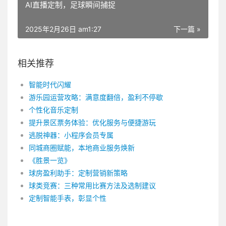
AI直播定制，足球瞬间捕捉
2025年2月26日 am1:27
下一篇 »
相关推荐
智能时代闪耀
游乐园运营攻略：满意度翻倍，盈利不停歇
个性化音乐定制
提升景区票务体验：优化服务与便捷游玩
逃脱神器：小程序会员专属
同城商圈赋能，本地商业服务焕新
《胜景一览》
球房盈利助手：定制营销新策略
球类竞赛：三种常用比赛方法及选制建议
定制智能手表，彰显个性