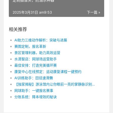
定制摄像头，防溺水神器
2025年3月31日 am9:53
下一篇 »
相关推荐
AI助力三维动作解析：突破与进展
赛图定制，报名革新
景区管理利器，助力高效运营
水滴智店：网球场运营助手
最佳安排：打造完美循环赛
康复中心在线预定：运动康复课程一键预约
AI训练助手：田径速滑舞
【独家揭秘】游泳馆内让你眼前一亮的掌静脉识别技术！
网球助手：一键报名赛事
分账系统：降本增效的秘诀