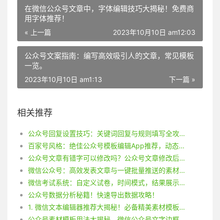
在微信公众号文章中，字体编辑技巧大揭秘！免费商
用字体推荐！
« 上一篇
2023年10月10日 am12:03
公众号文案指南：编写高效吸引人的文章，常见模板
一览。
2023年10月10日 am1:13
下一篇 »
相关推荐
公众号回复设置技巧：关键词回复与规则填写全攻略！
百家号风格：绝佳公众号模板编辑App推荐，动态模板制作攻略！
公众号文章有错字可以修改吗？公众号文章修改后要重新发布吗？
微信公众号：高效发表文章与一键批量推送的素材管理技巧
微信考试系统：自定义试卷，时间模式，结果展示一键掌握
公众号数据分析秘籍！快速导出数据攻略！
1. 微信文本编辑器推荐大揭秘！必备精美素材模板制作技巧！
公众号素材模板用法大揭秘，微信公众号文字边框添加技巧解密！