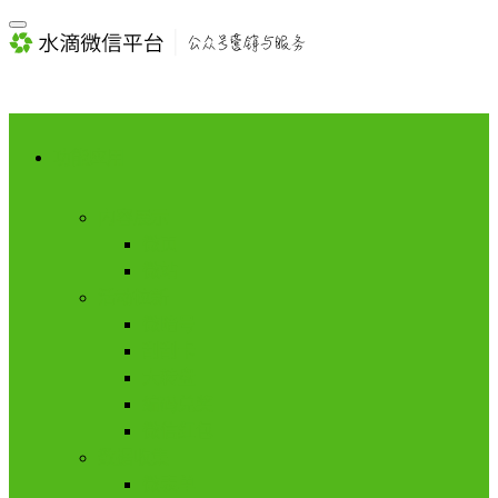
功能应用
内容展示
微页
微站
活动拉新
微暗号
刮刮卡
大转盘
编码兑奖
微信红包
数据收集
微表单