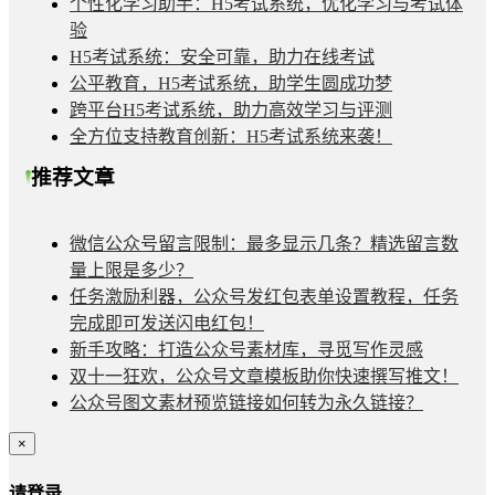
个性化学习助手：H5考试系统，优化学习与考试体
验
H5考试系统：安全可靠，助力在线考试
公平教育，H5考试系统，助学生圆成功梦
跨平台H5考试系统，助力高效学习与评测
全方位支持教育创新：H5考试系统来袭！
推荐文章
微信公众号留言限制：最多显示几条？精选留言数
量上限是多少？
任务激励利器，公众号发红包表单设置教程，任务
完成即可发送闪电红包！
新手攻略：打造公众号素材库，寻觅写作灵感
双十一狂欢，公众号文章模板助你快速撰写推文！
公众号图文素材预览链接如何转为永久链接？
×
请登录