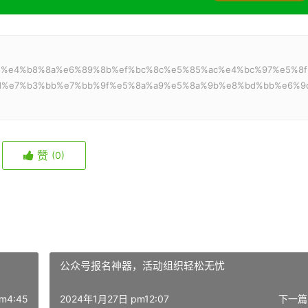
：
94%ae%e4%b8%8a%e6%89%8b%ef%bc%8c%e5%85%ac%e4%bc%97%e5%8
d%e7%b3%bb%e7%bb%9f%e5%8a%a9%e5%8a%9b%e8%bd%bb%e6%9
赞
(0)
公众号报名神器，活动组织轻松无忧
m4:45
2024年1月27日 pm12:07
下一篇