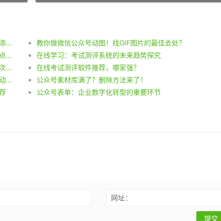
公众号菜单栏跳转链接制作指南：淘宝店铺链接如何添加？
教你做微信公众号动图！找GIF图片的最佳去处？
用什么公众号排版工具可以制作点击蓝字关注样式？点击蓝字关注怎么弄？
在线学习：考试测评系统的未来趋势探究
公众号发红包新手必读：关注红包设置详解，用户首次关注即享福利！
在线考试测评软件推荐，哪家强？
1. 【公众号小技巧】快速添加表情符号，让文章更生动！ 2. 【公众号编辑必备】教你轻松插入特殊符号，让文章更有个性！
公众号素材库满了？删除方法来了！
荐
公众号表单：企业数字化转型的重要环节
网址：