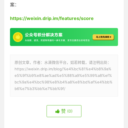
案：
https://weixin.drip.im/features/score
原创文章，作者：水滴微信平台，如若转载，请注明出处：
https://weixin.drip.im/blog/%e4%bc%81%e4%b8%9a%
e5%9f%b9%e8%ae%ad%e5%88%a9%e5%99%a8%ef%
bc%9a%e4%bc%98%e8%b4%a8%e8%bd%af%e4%bb%
b6%e7%b3%bb%e7%bb%9f/
赞
(0)