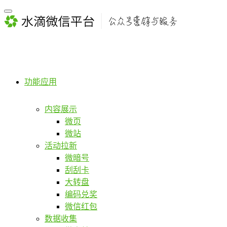
功能应用
内容展示
微页
微站
活动拉新
微暗号
刮刮卡
大转盘
编码兑奖
微信红包
数据收集