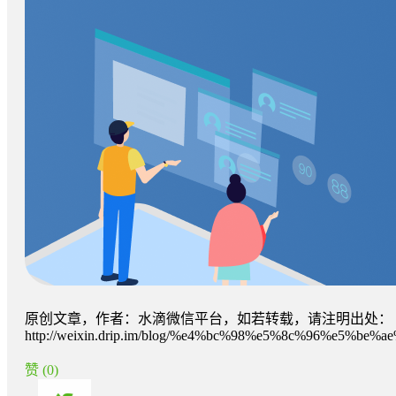
原创文章，作者：水滴微信平台，如若转载，请注明出处：
http://weixin.drip.im/blog/%e4%bc%98%e5%8c%96%e
赞
(0)