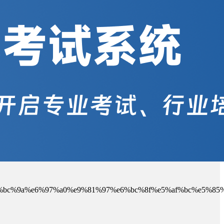
9f%ef%bc%9a%e6%97%a0%e9%81%97%e6%bc%8f%e5%af%bc%e5%