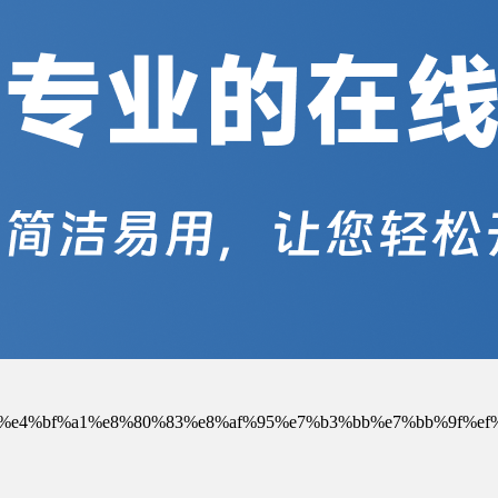
5%be%ae%e4%bf%a1%e8%80%83%e8%af%95%e7%b3%bb%e7%bb%