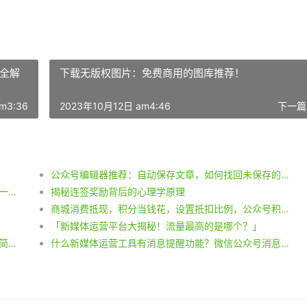
全解
下载无版权图片：免费商用的图库推荐！
m3:36
2023年10月12日 am4:46
下一篇
公众号编辑器推荐：自动保存文章，如何找回未保存的公众号稿件？
公众号文案指南：编写高效吸引人的文章，常见模板一览。
揭秘连签奖励背后的心理学原理
商城消费抵现，积分当钱花，设置抵扣比例，公众号积分系统提供灵活选项
「新媒体运营平台大揭秘！流量最高的是哪个？」
《微信公众号素材编辑技巧大揭秘！解决白边问题超简单！》
什么新媒体运营工具有消息提醒功能？微信公众号消息提醒功能怎么用？