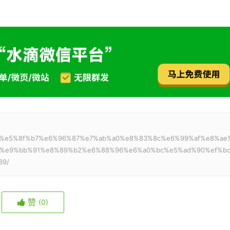
：
bc%97%e5%8f%b7%e6%96%87%e7%ab%a0%e8%83%8c%e6%99%af%e8%ae
d%e9%bb%91%e8%89%b2%e6%88%96%e6%a0%bc%e5%ad%90%ef%b
89/
赞
(0)