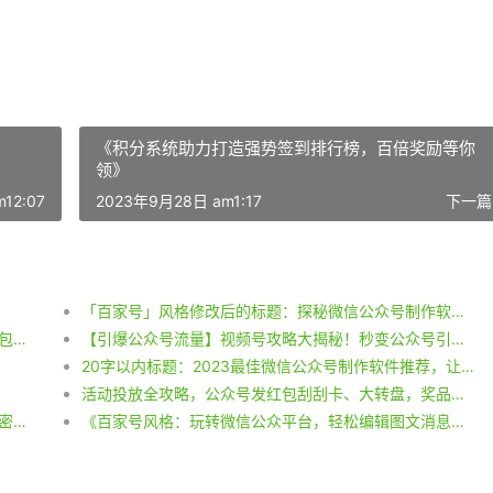
《积分系统助力打造强势签到排行榜，百倍奖励等你
领》
12:07
2023年9月28日 am1:17
下一篇
「百家号」风格修改后的标题：探秘微信公众号制作软件之优选，打造精美排版技巧解析
微暗号红包新潮流，公众号发红包投放攻略，奖品红包自动发放流程解析！
【引爆公众号流量】视频号攻略大揭秘！秒变公众号引流利器！
20字以内标题：2023最佳微信公众号制作软件推荐，让你的公众号排版更出众！
活动投放全攻略，公众号发红包刮刮卡、大转盘，奖品红包系统自动发放！
【百家号风格】复制微信公众号模板？图文排版的秘密揭晓！
《百家号风格：玩转微信公众平台，轻松编辑图文消息！》 《百家号攻略：精通微信公众号文章编辑技巧！》