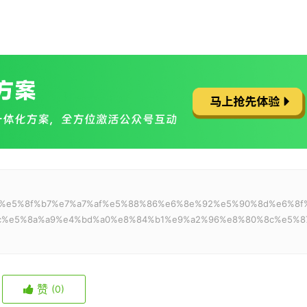
：
bc%97%e5%8f%b7%e7%a7%af%e5%88%86%e6%8e%92%e5%90%8d%e6%8f
c%e5%8a%a9%e4%bd%a0%e8%84%b1%e9%a2%96%e8%80%8c%e5%8
赞
(0)