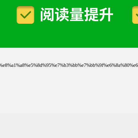
%8f%b7%e8%a1%a8%e5%8d%95%e7%b3%bb%e7%bb%9f%e6%8a%80