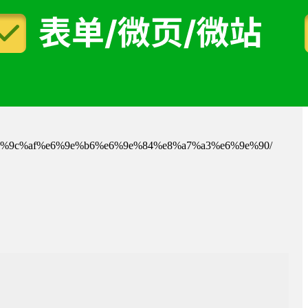
%e6%9c%af%e6%9e%b6%e6%9e%84%e8%a7%a3%e6%9e%90/