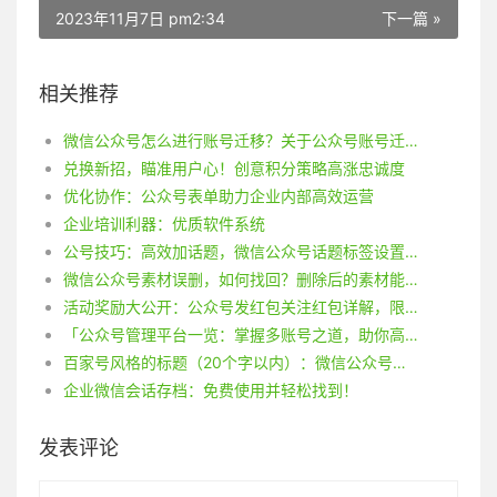
2023年11月7日 pm2:34
下一篇 »
相关推荐
微信公众号怎么进行账号迁移？关于公众号账号迁移你了解多少？
兑换新招，瞄准用户心！创意积分策略高涨忠诚度
优化协作：公众号表单助力企业内部高效运营
企业培训利器：优质软件系统
公号技巧：高效加话题，微信公众号话题标签设置攻略
微信公众号素材误删，如何找回？删除后的素材能恢复吗？
活动奖励大公开：公众号发红包关注红包详解，限制时间内抢红包策略揭秘！
「公众号管理平台一览：掌握多账号之道，助你高效统一管理微信公众号！」
百家号风格的标题（20个字以内）：微信公众号制作网站有哪些？打开信封看信的效果能实现吗？
企业微信会话存档：免费使用并轻松找到！
发表评论