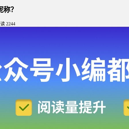
昵称？
读 2244