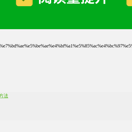
8%ae%be%e7%bd%ae%e5%be%ae%e4%bf%a1%e5%85%ac%e4%bc%
方法