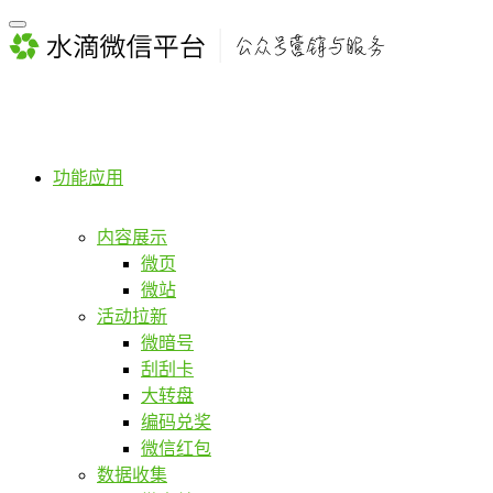
功能应用
内容展示
微页
微站
活动拉新
微暗号
刮刮卡
大转盘
编码兑奖
微信红包
数据收集