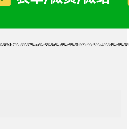
97%e5%8f%b7%e8%87%aa%e5%8a%a8%e5%9b%9e%e5%a4%8d%e6