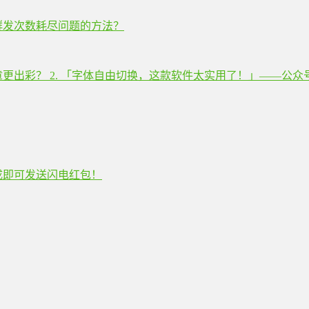
群发次数耗尽问题的方法？
章更出彩？ 2. 「字体自由切换，这款软件太实用了！」——公
成即可发送闪电红包！