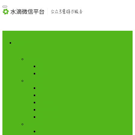
功能应用
内容展示
微页
微站
活动拉新
微暗号
刮刮卡
大转盘
编码兑奖
微信红包
数据收集
微表单