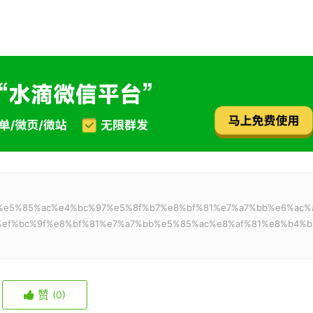
：
bf%a1%e5%85%ac%e4%bc%97%e5%8f%b7%e8%bf%81%e7%a7%bb%e6%ac%
ef%bc%9f%e8%bf%81%e7%a7%bb%e5%85%ac%e8%af%81%e8%b4%b
赞
(0)