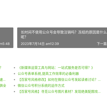
长时间不使用公众号会导致注销吗？冻结的原因是什么
呢？
m5:48
2023年7月14日 am12:39
下一篇
？
《新媒体运营工具与网站：一站式服务是否可得？》
公众号表单系统,提高工作效率的必备利器
撰写标题和公众号模板：刷爆朋友圈的绝妙技巧！快速完成攻略揭秘！
【百家号风格修改】如何在微信公众号发起读者讨论？设置精选的公众号读者讨论方法！
俱全
微信公众号积分系统的运作方式
【百家号风格】寻觅公众号图片素材？发现绝美配图攻略！