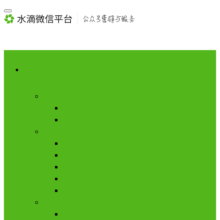
功能应用
内容展示
微页
微站
活动拉新
微暗号
刮刮卡
大转盘
编码兑奖
微信红包
数据收集
微表单