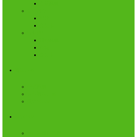
考试系统
促活留存
积分
会员卡
行业应用
预约系统
商城
会员卡
解决方案
营销系统
支付解决方案
微信SCRM
DripCRM
客户精细化管理