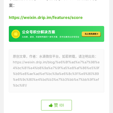
案：
https://weixin.drip.im/features/score
原创文章，作者：水滴微信平台，如若转载，请注明出处：
https://weixin.drip.im/blog/%e6%8f%ad%e7%a7%98%e
4%bc%81%e4%b8%9a%e7%9f%a5%e8%af%86%e5%9f
%b9%e8%ae%ad%ef%bc%9a%e6%8c%91%e9%80%89
%e6%9c%80%e4%bd%b3%e7%b3%bb%e7%bb%9f%ef
%bc%81/
赞
(0)