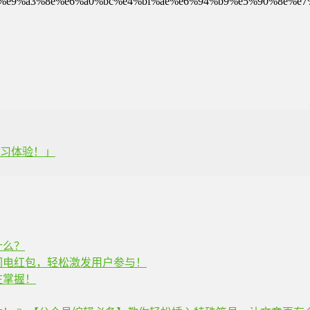
5%8f%b7%e9%a3%8e%e6%a0%bc%e4%bf%ae%e6%94%b9%e5%90%
学习体验！」
什么？
闪电红包，轻松激发用户参与！
在掌握！