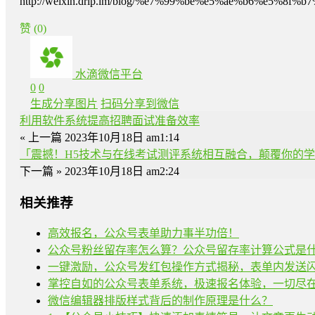
http://weixin.drip.im/blog/%e7%99%be%e5%ae%b6%e
赞
(0)
水滴微信平台
0
0
生成分享图片
扫码分享到微信
利用软件系统提高招聘面试准备效率
« 上一篇
2023年10月18日 am1:14
「震撼！H5技术与在线考试测评系统相互融合，颠覆你的
下一篇 »
2023年10月18日 am2:24
相关推荐
高效报名，公众号表单助力事半功倍！
公众号粉丝留存率怎么算？公众号留存率计算公式是
一键激励，公众号发红包操作方式揭秘，表单内发送
掌控自如的公众号表单系统，极速报名体验，一切尽
微信编辑器排版样式背后的制作原理是什么？