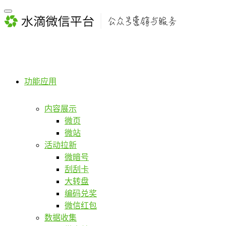
功能应用
内容展示
微页
微站
活动拉新
微暗号
刮刮卡
大转盘
编码兑奖
微信红包
数据收集