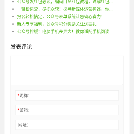
公众号发红包必读，编码口令红包教程，详解红包创建、投放的全过程！
「轻松运营，尽揽众软！探寻新媒体运营神器，你试用过几款？」
报名轻松搞定，公众号表单系统让您省心省力！
新人专享福利，公众号积分奖励关注送豪礼
公众号排版：电脑手机差异大！教你适配手机阅读
发表评论
*
昵称：
*
邮箱：
网址：