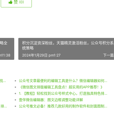
赞
(0)
略全
积分沉淀资深粉丝，天猫精灵激活粉丝，公众号积分系
统策略
11:38
2024年1月29日 pm1:27
下一篇
百家号风格修改后的标题：制作微信公众号动图，寻找动图表情包攻略！
公众号文章最便利的编辑工具是什么？微信编辑器如何使用？
《微信图文排版编辑工具盘点！超实用的APP推荐！》
1. 【教程】轻松找到公众号样式中心，打造独具特色排版！ 2. 【实操】一步步教你设置公众号排版样式，让文章更美观！
壹伴微信编辑器：图文边框调整功能详解
百家号风格标题修改： 1. 揭秘微信公众号软件之王，排版技巧助你制作绝美公众号！ 2. 公众号制作神器大盘点，教你打造精致排版迷人公众号！ 3. 公众号制作软件推荐，打造炫酷排版超赞公众号！
公众号推文必备！推荐几款好用的制作软件和封面图制作技巧