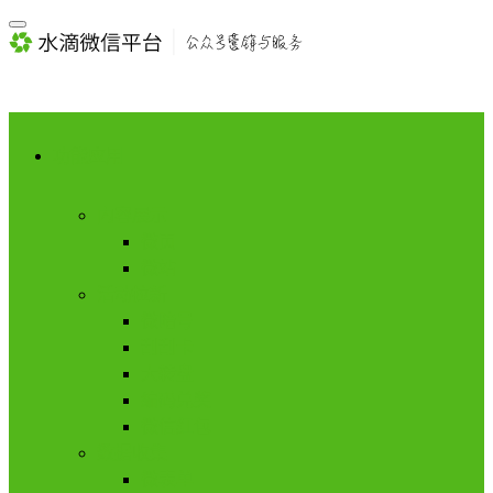
功能应用
内容展示
微页
微站
活动拉新
微暗号
刮刮卡
大转盘
编码兑奖
微信红包
数据收集
微表单