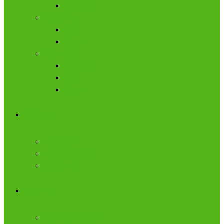
考试系统
促活留存
积分
会员卡
行业应用
预约系统
商城
会员卡
解决方案
营销系统
支付解决方案
微信SCRM
DripCRM
客户精细化管理