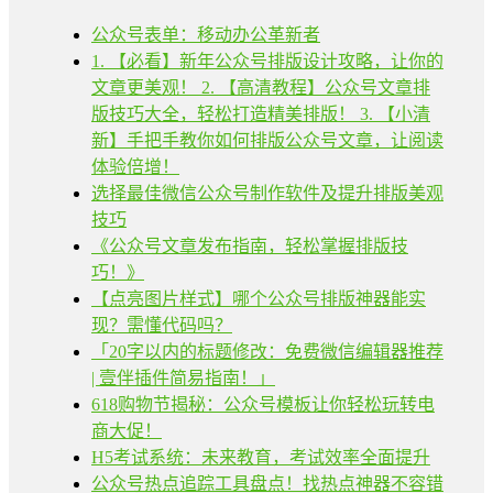
公众号表单：移动办公革新者
1. 【必看】新年公众号排版设计攻略，让你的
文章更美观！ 2. 【高清教程】公众号文章排
版技巧大全，轻松打造精美排版！ 3. 【小清
新】手把手教你如何排版公众号文章，让阅读
体验倍增！
选择最佳微信公众号制作软件及提升排版美观
技巧
《公众号文章发布指南，轻松掌握排版技
巧！》
【点亮图片样式】哪个公众号排版神器能实
现？需懂代码吗？
「20字以内的标题修改：免费微信编辑器推荐
| 壹伴插件简易指南！」
618购物节揭秘：公众号模板让你轻松玩转电
商大促！
H5考试系统：未来教育，考试效率全面提升
公众号热点追踪工具盘点！找热点神器不容错