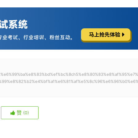
：
95%88%e6%99%ba%e8%83%bd%ef%bc%8ch5%e8%80%83%e8%af%95%e7
%99%e8%82%b2%e4%bf%a1%e6%81%af%e5%8c%96%e6%96%b0%e6
赞
(0)