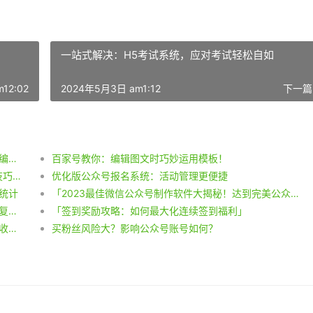
一站式解决：H5考试系统，应对考试轻松自如
12:02
2024年5月3日 am1:12
下一篇
【教程】微信公众号素材编辑攻略：图文并茂，轻松编辑GIF！
百家号教你：编辑图文时巧妙运用模板！
1. 微信编辑器：打造精美模板的秘诀大揭秘！ 2. 小技巧揭示：微信编辑器中复制他人模板步骤曝光！
优化版公众号报名系统：活动管理更便捷
统计
「2023最佳微信公众号制作软件大揭秘！达到完美公众号排版的绝佳技巧曝光！」
微信公众号素材误删，如何找回？删除后的素材能恢复吗？
「签到奖励攻略：如何最大化连续签到福利」
【干货分享】电脑端公众号素材排版问题解决！样式收藏技巧get！
买粉丝风险大？影响公众号账号如何？