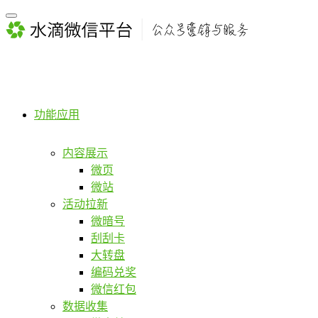
功能应用
内容展示
微页
微站
活动拉新
微暗号
刮刮卡
大转盘
编码兑奖
微信红包
数据收集