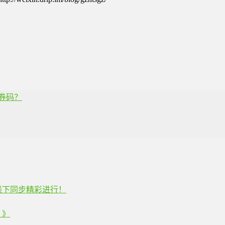
券码？
线下同步精彩进行！
！》