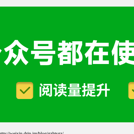
drip.im/blog/gzhtsgz/