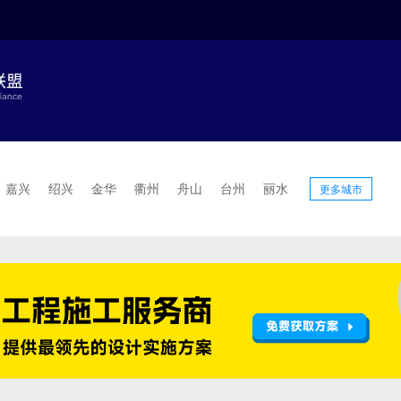
嘉兴
绍兴
金华
衢州
舟山
台州
丽水
更多城市