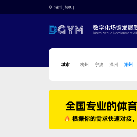
湖州 [
切换
]
城市
杭州
宁波
温州
湖州