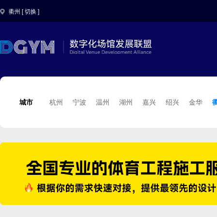
衢州 [
切换
]
城市
杭州
宁波
温州
湖州
嘉兴
绍兴
金华