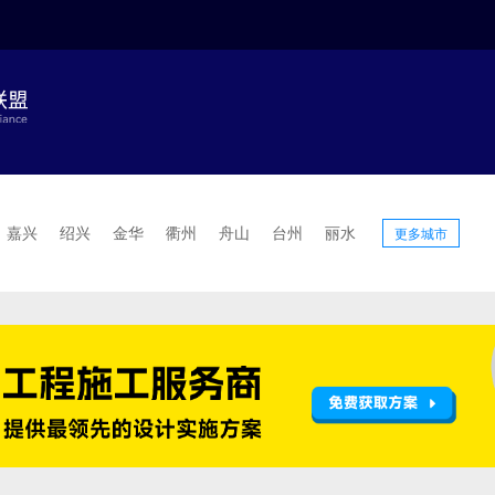
嘉兴
绍兴
金华
衢州
舟山
台州
丽水
更多城市