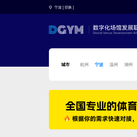
宁波 [
切换
]
城市
杭州
宁波
温州
湖州