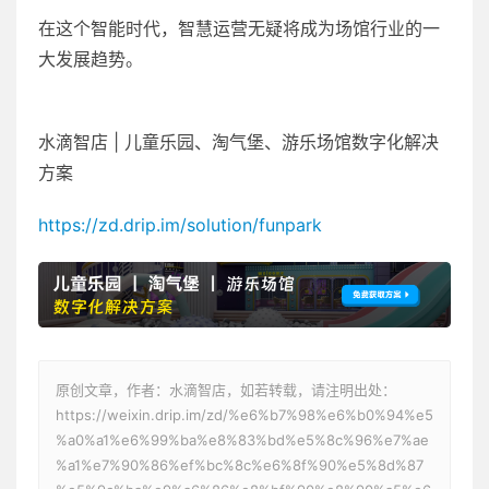
在这个智能时代，智慧运营无疑将成为场馆行业的一
大发展趋势。
水滴智店 | 儿童乐园、淘气堡、游乐场馆数字化解决
方案
https://zd.drip.im/solution/funpark
原创文章，作者：水滴智店，如若转载，请注明出处：
https://weixin.drip.im/zd/%e6%b7%98%e6%b0%94%e5
%a0%a1%e6%99%ba%e8%83%bd%e5%8c%96%e7%ae
%a1%e7%90%86%ef%bc%8c%e6%8f%90%e5%8d%87