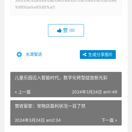
%e5%9c%ba%e9%a6%86%e8%bf%90%e8%90%a5%e6
%99%ba%e6%85%a7/
赞
(0)
水滴智店
生成分享图片
儿童乐园迈入智能时代，数字化转型绽放新光彩
« 上一篇
2024年3月24日 am1:49
营收管家：宠物店盈利状况一目了然
2024年3月24日 am2:34
下一篇 »