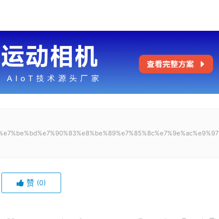
a0%bc%e7%be%bd%e7%90%83%e8%be%89%e7%85%8c%e7%9e%ac%e9%9
赞
(0)