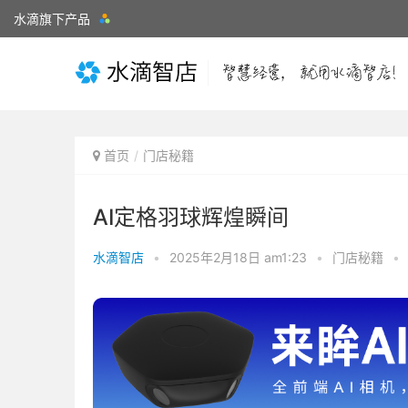
水滴旗下产品
首页
门店秘籍
AI定格羽球辉煌瞬间
水滴智店
•
2025年2月18日 am1:23
•
门店秘籍
•