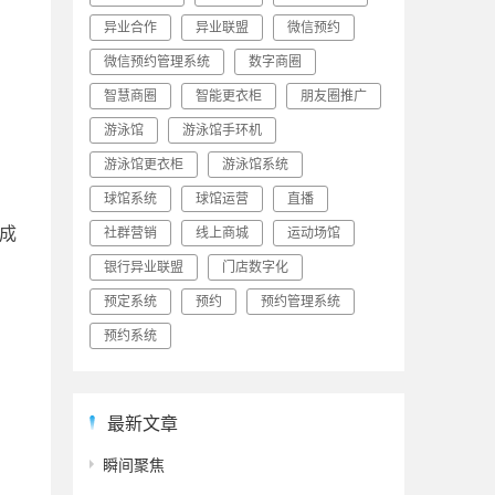
异业合作
异业联盟
微信预约
微信预约管理系统
数字商圈
智慧商圈
智能更衣柜
朋友圈推广
游泳馆
游泳馆手环机
游泳馆更衣柜
游泳馆系统
球馆系统
球馆运营
直播
成
社群营销
线上商城
运动场馆
银行异业联盟
门店数字化
预定系统
预约
预约管理系统
预约系统
最新文章
瞬间聚焦