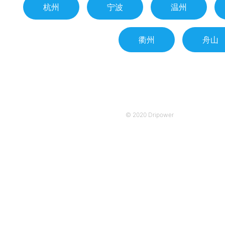
杭州
宁波
温州
衢州
舟山
© 2020
Dripower